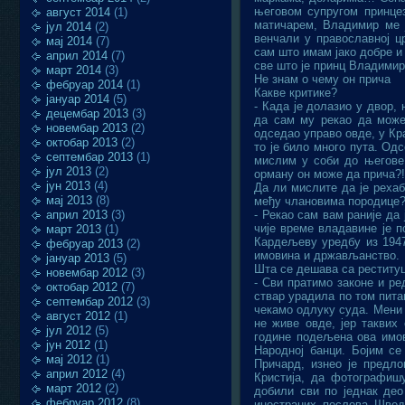
његовом супругом принце
август 2014
(1)
матичарем, Владимир ме 
јул 2014
(2)
венчали у православној ц
мај 2014
(7)
сам што имам јако добре и
април 2014
(7)
све што је принц Владимир
март 2014
(3)
Не знам о чему он прича
фебруар 2014
(1)
Какве критике?
јануар 2014
(5)
- Када је долазио у двор,
децембар 2013
(3)
да сам му рекао да може
новембар 2013
(2)
одседао управо овде, у Кр
октобар 2013
(2)
то је било много пута. Од
септембар 2013
(1)
мислим у соби до његове.
јул 2013
(2)
орману он може да прича?!
јун 2013
(4)
Да ли мислите да је рехаб
мај 2013
(8)
међу члановима породице
април 2013
(3)
- Рекао сам вам раније да
чије време владавине је п
март 2013
(1)
Кардељеву уредбу из 1947
фебруар 2013
(2)
имовина и држављанство.
јануар 2013
(5)
Шта се дешава са реституц
новембар 2012
(3)
- Сви пратимо законе и р
октобар 2012
(7)
ствар урадила по том пит
септембар 2012
(3)
чекамо одлуку суда. Мени 
август 2012
(1)
не живе овде, јер таквих
јул 2012
(5)
године подељена ова имов
јун 2012
(1)
Народној банци. Бојим се
мај 2012
(1)
Причард, изнео је предло
април 2012
(4)
Кристија, да фотографиш
март 2012
(2)
добили сви по једнак део
фебруар 2012
(8)
иностраних послова Швед