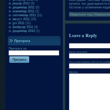
јануар 2012
(3)
каталог тих драгоцености 
децембар 2011
(5)
Остатак у штампаном изд
новембар 2011
(1)
Објављено под
Обавеште
септембар 2011
(11)
август 2011
(10)
јул 2011
(11)
фебруар 2011
(4)
децембар 2010
(1)
Leave a Reply
Претрага
Претрага за:
Name (required)
Your email address will not be publi
Website