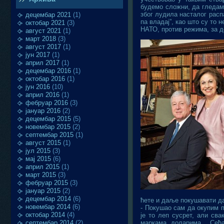
будемо сложни, да гледамо
због лудила насталог расп
децембар 2021
(1)
па владај”, као што су то 
октобар 2021
(3)
НАТО, против режима, за д
август 2021
(1)
март 2018
(3)
август 2017
(1)
јун 2017
(1)
април 2017
(1)
децембар 2016
(1)
октобар 2016
(1)
јун 2016
(10)
април 2016
(1)
фебруар 2016
(3)
јануар 2016
(2)
децембар 2015
(5)
новембар 2015
(2)
септембар 2015
(1)
август 2015
(1)
јул 2015
(3)
мај 2015
(6)
април 2015
(1)
март 2015
(3)
фебруар 2015
(3)
јануар 2015
(2)
децембар 2014
(6)
ћете и даље покушавати да
новембар 2014
(6)
- Покушао сам да окупим п
октобар 2014
(4)
је то леп сусрет, али сва
септембар 2014
(2)
маркама, доларима… Сећам