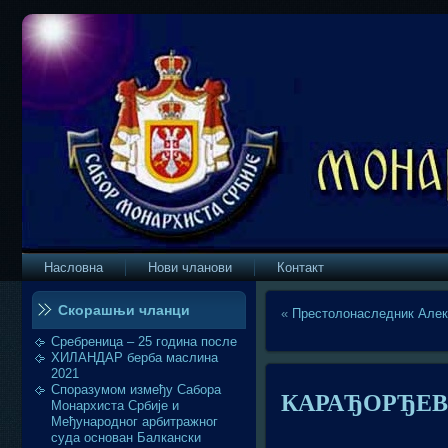
Насловна
Нови чланови
Контакт
Скорашњи чланци
«
Престолонаследник Алекс
Сребреница – 25 година после
ХИЛАНДАР берба маслина
2021
Споразумом између Сабора
КАРАЂОРЂЕВИ
Монархиста Србије и
Међународног арбитражног
суда основан Балкански