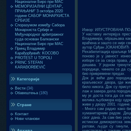
Национални Биро при МАС
МЕМОРИЈАЛНИ ЦЕНТАР„
ПРАЊАНИ“ 3 октобра 2020
године САБОР МОНАРХИСТА
СРБИЈЕ
Споразумом између Сабора
Монархиста Србије и
Извор: ИЛУСТРОВАНА П
У наставку интервјуа пре
Међународног арбитражног
Владимира, објашњава как
суда основан Балкански
враћена и зашто се није с
Национални Биро при МАС
аутор Срђан ЈОКАНОВИЋ
Принц Владимир
Рехабилитација краљице Ма
Карађорђевић: KOСОВО
поново је у јавност изне
PROTEST U TOPOLI
изборе се за своја права,
PRINC STEFAN
дешава. У једном тренутк
KARAĐORĐEVIĆ
породице, чинило се да с
био привремени предах.
Док је већи део породиц
Категорије
краљевског двора, где жи
било никога. Док су присут
Вести
(34)
лаж и завера дела породиц
Обавештења
(180)
му је доста тога да се н
велика љубомора коју одре
живе у двору 2001. године.
Стране
- Много сам радио како би
хуманитарним радом. Деце
Контакт
свог дана. Ја сам био укљ
Нови чланови
истински демократска зе
ратови, људи су гинули, 
Архива
учествовао у таквим ства