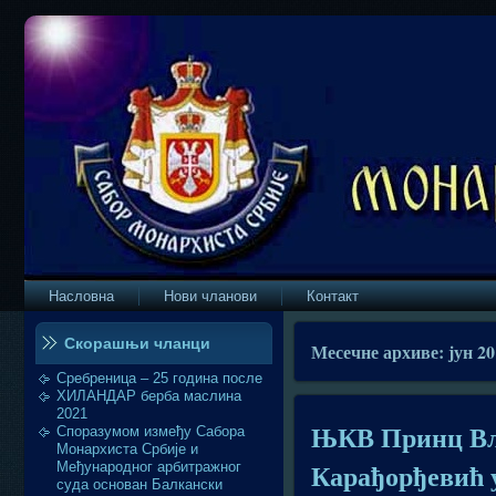
Насловна
Нови чланови
Контакт
Скорашњи чланци
Месечне архиве:
јун 2
Сребреница – 25 година после
ХИЛАНДАР берба маслина
2021
ЊКВ Принц Вл
Споразумом између Сабора
Монархиста Србије и
Карађорђевић
Међународног арбитражног
суда основан Балкански