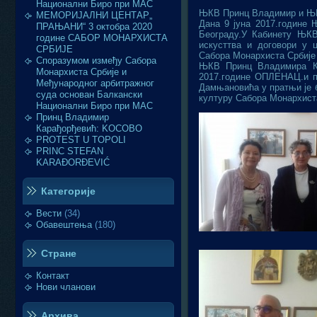
Национални Биро при МАС
ЊКВ Принц Владимир и ЊКВ
МЕМОРИЈАЛНИ ЦЕНТАР„
Дана 9 јуна 2017.године
ПРАЊАНИ“ 3 октобра 2020
Београду.У Кабинету ЊКВ
године САБОР МОНАРХИСТА
искусттва и договори у 
СРБИЈЕ
Сабора Монархиста Србиј
Споразумом између Сабора
ЊКВ Принц Владимира Ка
Монархиста Србије и
2017.године ОПЛЕНАЦ.и п
Међународног арбитражног
Дамњановића у пратњи је б
суда основан Балкански
културу Сабора Монархист
Национални Биро при МАС
Принц Владимир
Карађорђевић: KOСОВО
PROTEST U TOPOLI
PRINC STEFAN
KARAĐORĐEVIĆ
Категорије
Вести
(34)
Обавештења
(180)
Стране
Контакт
Нови чланови
Архива