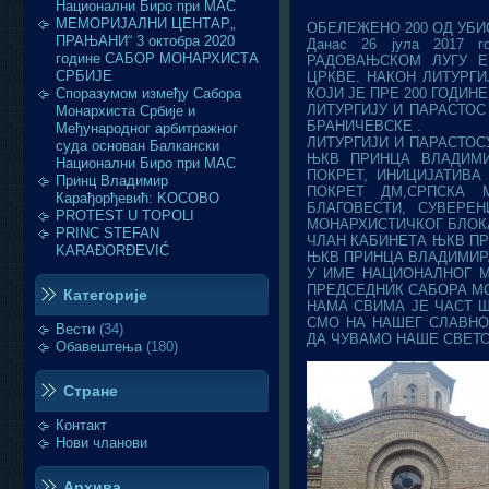
Национални Биро при МАС
МЕМОРИЈАЛНИ ЦЕНТАР„
ОБЕЛЕЖЕНО 200 ОД УБ
ПРАЊАНИ“ 3 октобра 2020
Данас 26 јула 2017
године САБОР МОНАРХИСТА
РАДОВАЊСКОМ ЛУГУ Е
СРБИЈЕ
ЦРКВЕ. НАКОН ЛИТУРГ
Споразумом између Сабора
КОЈИ ЈЕ ПРЕ 200 ГОДИН
ЛИТУРГИЈУ И ПАРАСТО
Монархиста Србије и
БРАНИЧЕВСКЕ .
Међународног арбитражног
ЛИТУРГИЈИ И ПАРАСТО
суда основан Балкански
ЊКВ ПРИНЦА ВЛАДИМИ
Национални Биро при МАС
ПОКРЕТ, ИНИЦИЈАТИВА
Принц Владимир
ПОКРЕТ ДМ,СРПСКА 
Карађорђевић: KOСОВО
БЛАГОВЕСТИ, СУВЕРЕ
PROTEST U TOPOLI
МОНАРХИСТИЧКОГ БЛОК
PRINC STEFAN
ЧЛАН КАБИНЕТА ЊКВ П
KARAĐORĐEVIĆ
ЊКВ ПРИНЦА ВЛАДИМИР
У ИМЕ НАЦИОНАЛНОГ 
ПРЕДСЕДНИК САБОРА М
Категорије
НАМА СВИМА ЈЕ ЧАСТ 
СМО НА НАШЕГ СЛАВНО
Вести
(34)
ДА ЧУВАМО НАШЕ СВЕТ
Обавештења
(180)
Стране
Контакт
Нови чланови
Архива