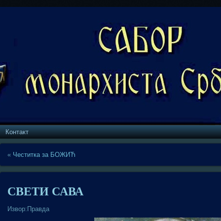
Контакт
«
Честитка за БОЖИЋ
СВЕТИ САВА
Извор:Правда