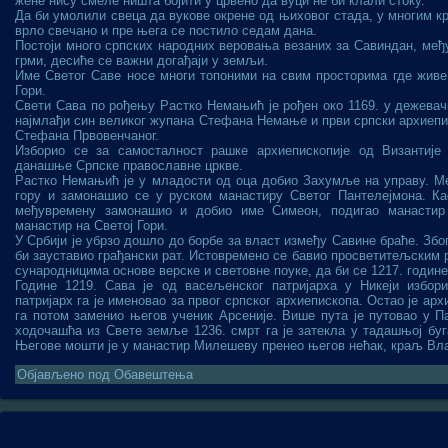
жене нису смеле ништа бојити у црвено да вуци не би клали стоку.
Да би умолили свеца да вукове окрене од њиховог стада, у многим к
врло свечано и пре њега се постило седам дана.
Постоји много српских народних веровања везаних за Савиндан, међу
грми, десиће се важни догађаји у земљи.
Име Светог Саве носе многи топоними на свим просторима где живе 
Гори.
Свети Сава по рођењу Растко Немањић је рођен око 1169. у дежевачк
најмлађи син великог жупана Стефана Немање и први српски архиепис
Стефана Првовенчаног.
Изборио се за самосталност рашке архиепископије од Византије
данашње Српске православне цркве.
Растко Немањић је у младости од оца добио Захумље на управу. Ме
гору и замонашио се у руском манастиру Светог Пантелејмона. Кас
међувремену замонашио и добио име Симеон, подигао манастир 
манастир на Светој Гори.
У Србији је убрзо дошло до борбе за власт између Савине браће. Због
би зауставио грађански рат. Истовремено се бавио просветитељским 
сународницима основе верске и световне поуке, да би се 1217. године
Године 1219. Сава је од васељенског патријарха у Никеји избор
патријарх га је именовао за првог српског архиепископа. Остао је арх
га потом заменио његов ученик Арсеније. Више пута је путовао у Па
ходочашћа из Свете земље 1236. смрт га је затекла у тадашњој буг
Његове мошти је у манастир Милешеву пренео његов нећак, краљ Вл
Објављено под
Обавештења