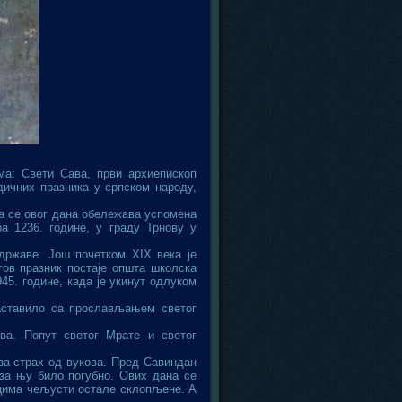
ма: Свети Сава, први архиепископ
дичних празника у српском народу,
 да се овог дана обележава успомена
а 1236. године, у граду Трнову у
државе. Још почетком XIX века је
гов празник постаје општа школска
45. године, када је укинут одлуком
аставило са прослављањем светог
ева. Попут светог Мрате и светог
 за страх од вукова. Пред Савиндан
 за њу било погубно. Ових дана се
уцима чељусти остале склопљене. А