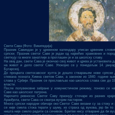
Свети Сава (Фото: Википедија)
Празник Савиндан је у црквеном календару уписан црвеним слови
српски. Празник светог Саве је један од највећих храмовних и поро
светкују га многе занатлије а проглашен је и за школску славу.
На овај дан, свети Сава је окончао свој живот и црква је установила
на живот и дело светог Саве. Упокојио се у понедељак 14. јануар
Бугарској.
До процвата светосавског култа је дошло стварањем нове српске 
спевана позната Химна светом Сави, а законом из 1840. године ње
слава у Србији. Празник се прослављао као школска слава све до 19
власти.
После полувековне забране у комунистичком режиму, поново се н
Саве као школског патрона.
Нарочито ревносно Светог Саву празнују сточари из разних крај
Аранђела, свети Сава се сматра вучјим пастиром.
Многи српски народни обичаји око Светог Саве везани су за стоку и
се није смела стока терати у шуму, из страха од вукова, јер би то
ништа није смело радити са сечивом. Бритве нису отваране да би в