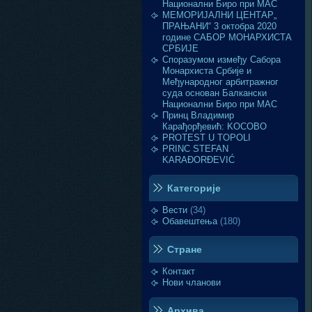
Национални Биро при МАС
МЕМОРИЈАЛНИ ЦЕНТАР„
ПРАЊАНИ“ 3 октобра 2020
године САБОР МОНАРХИСТА
СРБИЈЕ
Споразумом између Сабора
Монархиста Србије и
Међународног арбитражног
суда основан Балкански
Национални Биро при МАС
Принц Владимир
Карађорђевић: KOСОВО
PROTEST U TOPOLI
PRINC STEFAN
KARAĐORĐEVIĆ
Категорије
Вести
(34)
Обавештења
(180)
Стране
Контакт
Нови чланови
Архива