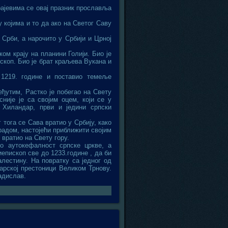
рајевима се овај празник прославља
 којима и то да ако на Светог Саву
Срби, а нарочито у Србији и Црној
ом крају на планини Голији. Био је
коп. Био је брат краљева Вукана и
 1219. године и поставио темеље
ђутим, Растко је побегао на Свету
није је са својим оцем, који се у
Хиландар, први и једини српски
 тога се Сава вратио у Србију, како
радом, настојећи приближити својим
 вратио на Свету гору.
ио аутокефалност српске цркве, а
иепископ све до 1233.године , да би
лестину. На повратку са једног од
арској престоници Великом Трнову.
адислав.