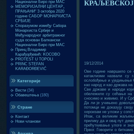
КРАЉЕВСКОЈ
Национални Биро при МАС
МЕМОРИЈАЛНИ ЦЕНТАР„
ПРАЊАНИ“ 3 октобра 2020
године САБОР МОНАРХИСТА
СРБИЈЕ
Споразумом између Сабора
Монархиста Србије и
Међународног арбитражног
суда основан Балкански
Национални Биро при МАС
Принц Владимир
Карађорђевић: KOСОВО
PROTEST U TOPOLI
19/12/2014
PRINC STEFAN
KARAĐORĐEVIĆ
Ове године навршило се с
катаклизми назвали су 
ослобођење и уједињење С
Категорије
као народ и као држава на 
Све државе и народи који
Вести
(34)
обележиле су сећање на т
Обавештења
(180)
сносимо и живимо. И у Ср
Да ли је учињено довољно
Стране
потомци не доказују свој
хероизам не уложи у сопст
Ипак, са великим жаљење
Контакт
прилику да и овај пут дем
Нови чланови
прећуткивање улоге и зн
Првог. Говорити о биткама
Архива