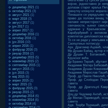
онога коме су српски ратн
војске, једноставно је не
децембар 2021
(1)
долазак старог краља Пет
октобар 2021
(3)
тренутку клонулог морала 
Понашати се увредљиво пр
август 2021
(1)
право да положи венац то
март 2018
(3)
налаже непристојност није
август 2017
(1)
свечаности, њеног смисл
јун 2017
(1)
одржане у Краљевском д
април 2017
(1)
Карађорђевић у великом 
децембар 2016
(1)
комплетан дипломатски кор
октобар 2016
(1)
То се не ради у земљама ко
јун 2016
(10)
Саопштење потписују:
април 2016
(1)
Арх. Драгомир Ацовић, чла
фебруар 2016
(3)
Мр Душан Бабац, аутор и п
јануар 2016
(2)
Др Душан Т. Батаковић, 
децембар 2015
(5)
Крунског већа
новембар 2015
(2)
Др Бранко Терзић, ађутант
септембар 2015
(1)
Академик Матија Бећковић
август 2015
(1)
Aкадемик Душан Ковачевић
Академик Мирослав Гашић,
јул 2015
(3)
Проф. др Павле Николић, п
мај 2015
(6)
Проф. др Слободан Перов
април 2015
(1)
савета
март 2015
(3)
Проф. др Драгољуб Кавра
фебруар 2015
(3)
савета
јануар 2015
(2)
Доц др Чедомир Антић, ист
децембар 2014
(6)
Др Милан Париводић, осни
новембар 2014
(6)
савета
октобар 2014
(4)
Адв. Ђорђе Ђуришић, дипл
септембар 2014
(2)