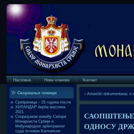
Насловна
Нови чланови
Контакт
Скорашњи чланци
«
Američki dokumentarac o s
Сребреница – 25 година после
ХИЛАНДАР берба маслина
2021
САОПШТЕЊЕ 
Споразумом између Сабора
Монархиста Србије и
ОДНОСУ ДРЖ
Међународног арбитражног
суда основан Балкански