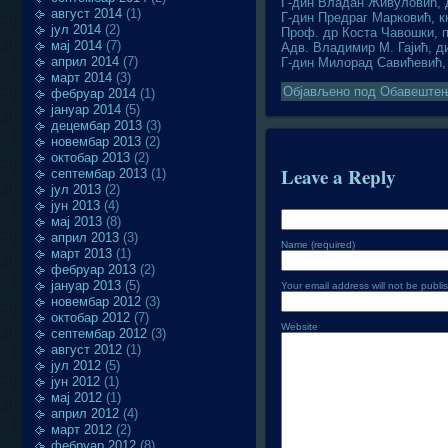
Г-дин Владан Живуловић, 
август 2014
(1)
Г-дин Предраг Марковић, 
јул 2014
(2)
Проф. др Коста Чавошки, п
мај 2014
(7)
Адв. Владимир М. Гајић, д
април 2014
(7)
Г-дин Милорад Савићевић,
март 2014
(3)
Објављено под
Обавеште
фебруар 2014
(1)
јануар 2014
(5)
децембар 2013
(3)
новембар 2013
(2)
октобар 2013
(2)
Leave a Reply
септембар 2013
(1)
јул 2013
(2)
јун 2013
(4)
мај 2013
(8)
април 2013
(3)
Name (required)
март 2013
(1)
фебруар 2013
(2)
јануар 2013
(5)
Your email address will not be publi
новембар 2012
(3)
октобар 2012
(7)
Website
септембар 2012
(3)
август 2012
(1)
јул 2012
(5)
јун 2012
(1)
мај 2012
(1)
април 2012
(4)
март 2012
(2)
фебруар 2012
(8)